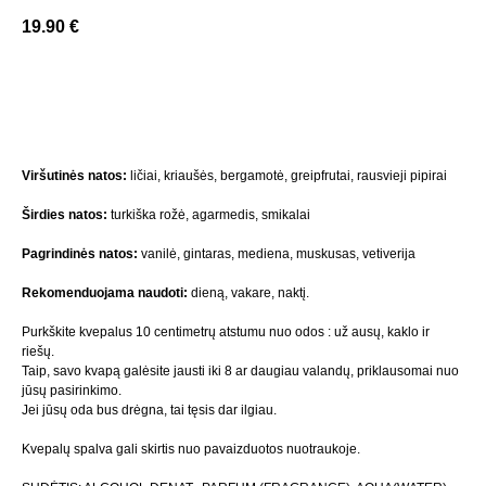
19.90
€
Į Krepšelį
Viršutinės natos:
ličiai, kriaušės, bergamotė, greipfrutai, rausvieji pipirai
Širdies natos:
turkiška rožė, agarmedis, smikalai
Pagrindinės natos:
vanilė, gintaras, mediena, muskusas, vetiverija
Rekomenduojama naudoti:
dieną, vakare, naktį.
Purkškite kvepalus 10 centimetrų atstumu nuo odos : už ausų, kaklo ir
riešų.
Taip, savo kvapą galėsite jausti iki 8 ar daugiau valandų, priklausomai nuo
jūsų pasirinkimo.
Jei jūsų oda bus drėgna, tai tęsis dar ilgiau.
Kvepalų spalva gali skirtis nuo pavaizduotos nuotraukoje.