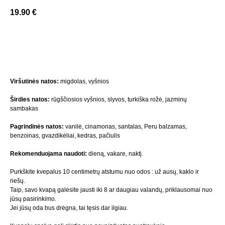
19.90
€
Į Krepšelį
Viršutinės natos:
migdolas, vyšnios
Širdies natos:
rūgščiosios vyšnios, slyvos, turkiška rožė, jazminų
sambakas
Pagrindinės natos:
vanilė, cinamonas, santalas, Peru balzamas,
benzoinas, gvazdikėliai, kedras, pačiulis
Rekomenduojama naudoti:
dieną, vakare, naktį.
Purkškite kvepalus 10 centimetrų atstumu nuo odos : už ausų, kaklo ir
riešų.
Taip, savo kvapą galėsite jausti iki 8 ar daugiau valandų, priklausomai nuo
jūsų pasirinkimo.
Jei jūsų oda bus drėgna, tai tęsis dar ilgiau.