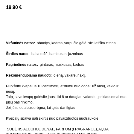
19.90
€
Į Krepšelį
Viršutinės natos:
obuolys, kedras, varpučio gėlė, sicilietiška citrina
Širdies natos:
balta rožė, bambukas, jazminas
Pagrindinės natos:
gintaras, muskusas, kedras
Rekomenduojama naudoti:
dieną, vakare, naktį.
Purkškite kvepalus 10 centimetrų atstumu nuo odos : už ausų, kaklo ir
riešų.
Taip, savo kvapą galėsite jausti iki 8 ar daugiau valandų, priklausomai nuo
jūsų pasirinkimo.
Jei jūsų oda bus drėgna, tai tęsis dar ilgiau.
Kvepalų spalva gali skirtis nuo pavaizduotos nuotraukoje.
SUDĖTIS:ALCOHOL DENAT., PARFUM (FRAGRANCE), AQUA